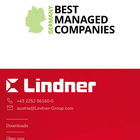
+43 2252 86160-0
austria@Lindner-Group.com
Downloads
Über uns