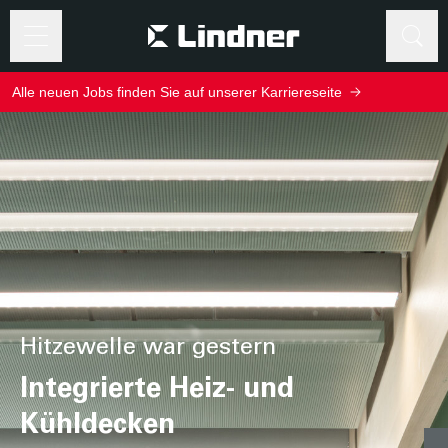
©
www.Lindner-
Suche
Group.com
Alle neuen Jobs finden Sie auf unserer Karriereseite
Suche
Verantwortungsbewusste Führung.
Ausgezeichneter Weitblick.
Lindner Group zählt zu den
Best Managed Companies