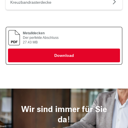
Kreuzbandrasterdecke
Metalldecken
Der perfekte Abschluss
27.43 MB
Download
Wir sind immer für Sie
da!
dner-