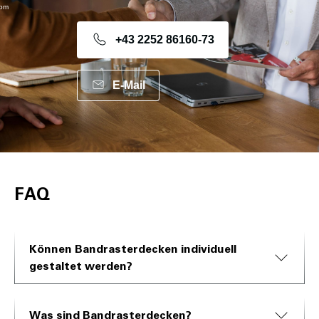
com
+43 2252 86160-73
E-Mail
FAQ
Können Bandrasterdecken individuell
gestaltet werden?
Was sind Bandrasterdecken?