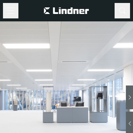
©
www.Lindner-
Group.com
Suche
Suche