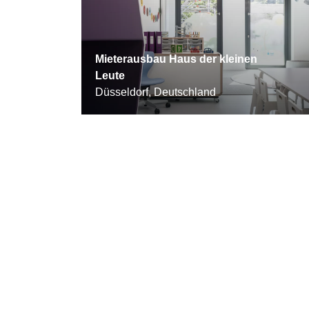
Mieterausbau Haus der kleinen
Leute
Düsseldorf, Deutschland
©
www.Lindner-
Group.com