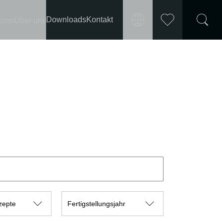
Downloads
Kontakt
nzen
Über uns
Markt
Merkliste
International
wählen
Deutschland
Frankreich
Österreich
Schweiz
Polen
zepte
Fertigstellungsjahr