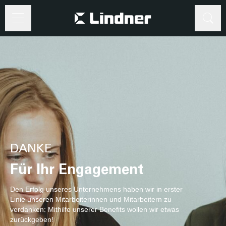
Suche
Suche
DANKE
Für Ihr Engagement
Den Erfolg unseres Unternehmens haben wir in erster
Linie unseren Mitarbeiterinnen und Mitarbeitern zu
verdanken: Mithilfe unserer Benefits wollen wir etwas
zurückgeben!