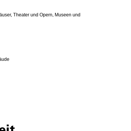
thäuser, Theater und Opern, Museen und
bäude
eit