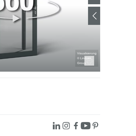
Visualisierung
Typ ATB RS T0
© Lindner
Frontansicht
Group