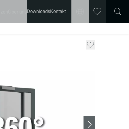
Downloads
Kontakt
nzen
Über uns
Markt
Merkliste
International
wählen
Deutschland
Frankreich
Österreich
Polen