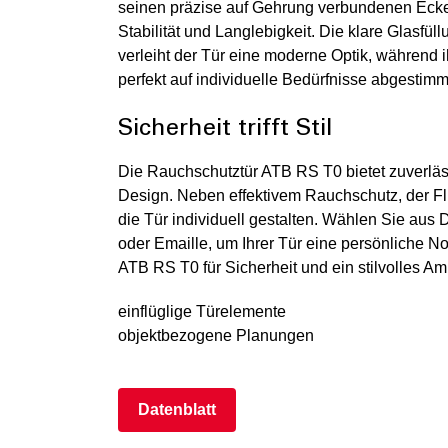
seinen präzise auf Gehrung verbundenen Eck
Stabilität und Langlebigkeit. Die klare Glasfül
verleiht der Tür eine moderne Optik, während i
perfekt auf individuelle Bedürfnisse abgestimmt
Sicherheit trifft Stil
Die Rauchschutztür ATB RS T0 bietet zuverlä
Visualisierung
Typ ATB RS T0
© Lindner
Design. Neben effektivem Rauchschutz, der Flu
Frontansicht
Group
die Tür individuell gestalten. Wählen Sie aus 
oder Emaille, um Ihrer Tür eine persönliche No
ATB RS T0 für Sicherheit und ein stilvolles Am
einflüglige Türelemente
objektbezogene Planungen
Datenblatt