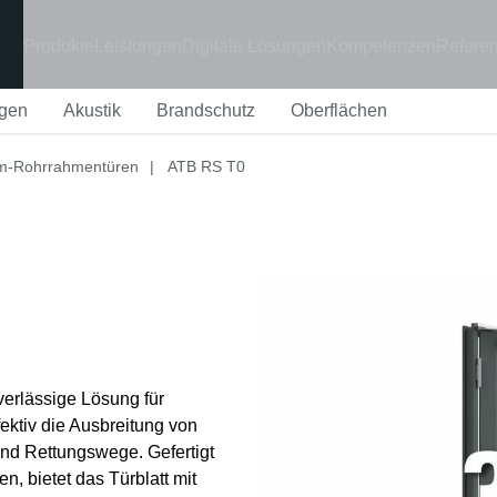
Produkte
Leistungen
Digitale Lösungen
Kompetenzen
Refere
gen
Akustik
Brandschutz
Oberflächen
m-Rohrrahmentüren
|
ATB RS T0
verlässige Lösung für
fektiv die Ausbreitung von
und Rettungswege. Gefertigt
 bietet das Türblatt mit