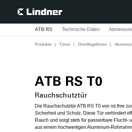
Suche
ATB RS
Technische Daten
Abmessun
Suche
Produkte
|
Türen
|
Drehflügeltüren
|
Aluminiu
ATB RS T0
Rauchschutztür
Die Rauchschutztür ATB RS T0 von ist Ihre zu
Sicherheit und Schutz. Diese Tür verhindert ef
Rauch und sorgt stets für passierbare Flucht- 
aus einem hochwertigen Aluminium-Rohrrahmen,