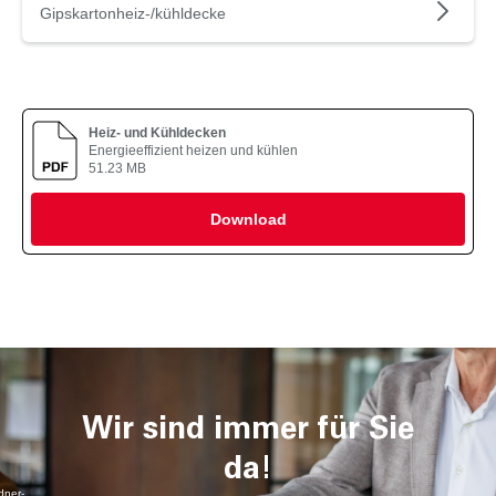
Gipskartonheiz-/kühldecke
Heiz- und Kühldecken
Energieeffizient heizen und kühlen
51.23 MB
Download
Wir sind immer für Sie
da!
dner-