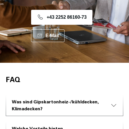
com
+43 2252 86160-73
E-Mail
FAQ
Was sind Gipskartonheiz-/kühldecken,
Klimadecken?
Welche Vorteile bieten