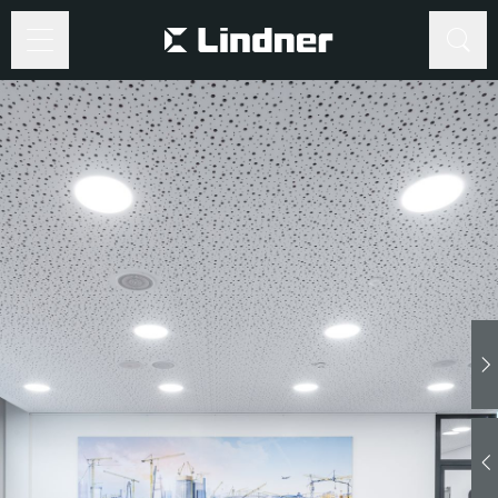
©
www.Lindner-
Group.com
Suche
Suche