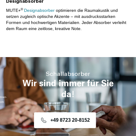
Designabsorber
®
MUTE+
Designabsorber
optimieren die Raumakustik und
setzen zugleich optische Akzente – mit ausdrucksstarken
Formen und hochwertigen Materialien. Jeder Absorber verleiht
dem Raum eine zeitlose, kreative Note.
Schallabsorber
Wir sind immer für Sie
da!
dner-
com
+49 8723 20-8152