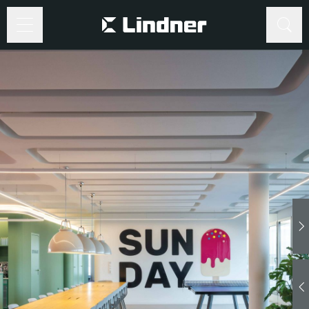
©
Gisela
Erlacher
Suche
Suche