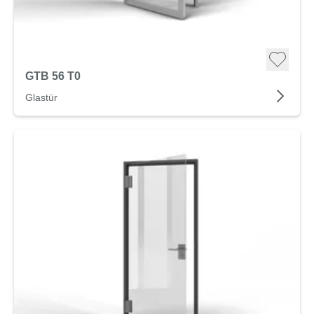
GTB 56 T0
Glastür