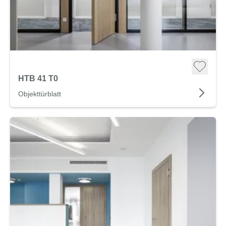
HTB 41 T0
Objekttürblatt