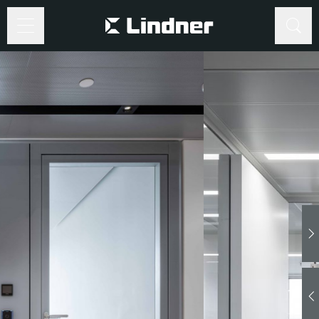
©
www.Lindner-
Group.com
Suche
Suche