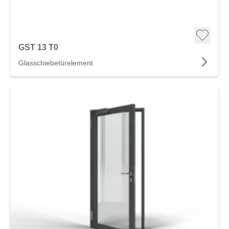
GST 13 T0
Glasschiebetürelement