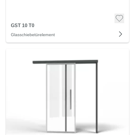
GST 10 T0
Glasschiebetürelement