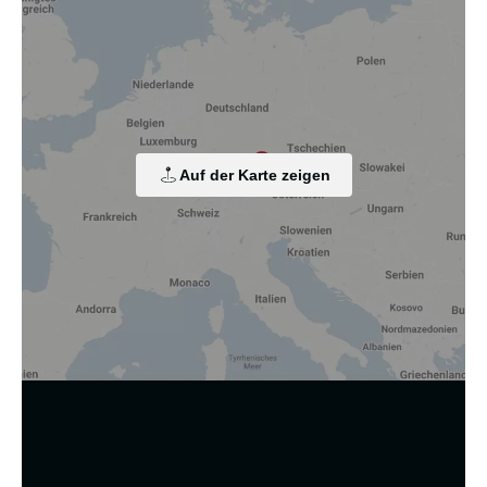
Wir nutzen Cookies und andere Technologien.
Diese Website nutzt Cookies und vergleichbare Funktionen
zur Verarbeitung von Endgeräteinformationen und
personenbezogenen Daten. Die Verarbeitung dient der
Einbindung von Inhalten, externen Diensten und Elementen
Dritter, der statistischen Analyse/Messung, der
personalisierten Werbung sowie der Einbindung sozialer
Medien. Je nach Funktion werden dabei Daten an Dritte
Auf der Karte zeigen
weitergegeben und an Dritte in Ländern, in denen kein
angemessenes Datenschutzniveau vorliegt und von diesen
verarbeitet wird, z. B. die USA. Ihre Einwilligung ist stets
freiwillig, für die Nutzung unserer Website nicht erforderlich
und kann jederzeit auf unserer Seite abgelehnt oder
widerrufen werden.
Zustimmung ändern