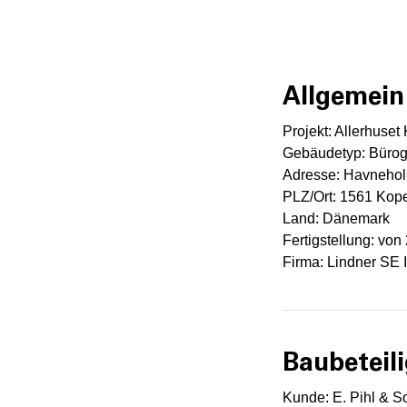
Allgemein
Projekt: Allerhuse
Gebäudetyp: Bürog
Adresse: Havneho
PLZ/Ort: 1561 Ko
Land: Dänemark
Fertigstellung: von
Firma: Lindner SE I
Baubeteili
Kunde: E. Pihl & S