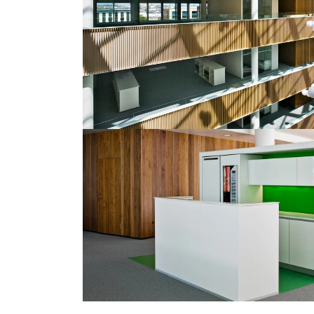
©
Kontraframe.dk
©
©
Kontraframe.dk
Kontrafram