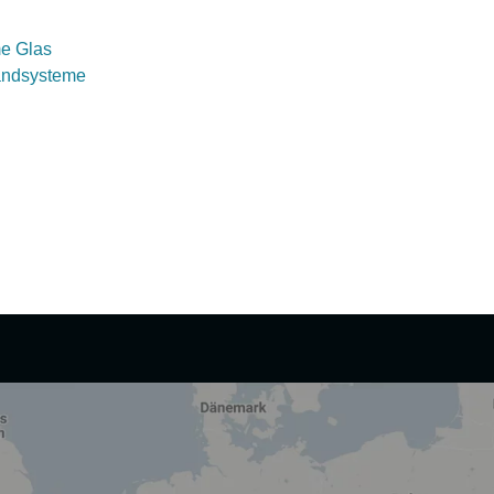
e Glas
andsysteme
n