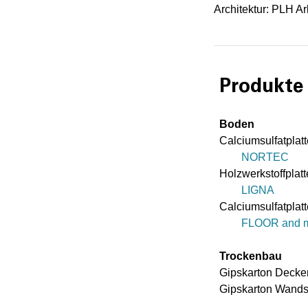
Architektur: PLH Ar
Produkte
Boden
Calciumsulfatplat
NORTEC
Holzwerkstoffplat
LIGNA
Calciumsulfatplat
FLOOR and 
Trockenbau
Gipskarton Deck
Gipskarton Wand