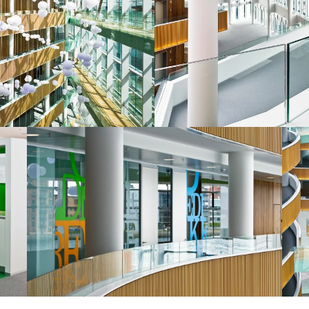
©
Kontraframe.dk
©
e.dk
Kontraframe.dk