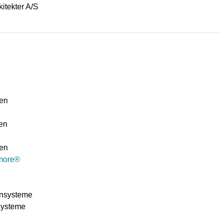
kitekter A/S
ten
ten
ten
more®
ensysteme
systeme