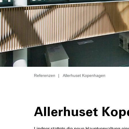
Referenzen
|
Allerhuset Kopenhagen
Allerhuset Ko
Lindner stattete die neue Hauptverwaltung ei