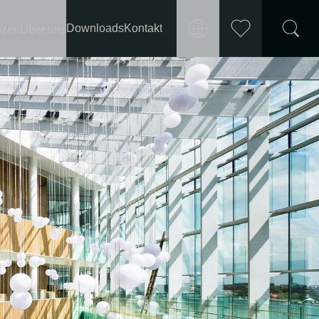
Downloads
Kontakt
nzen
Über uns
Markt
Merkliste
International
wählen
Deutschland
Frankreich
Österreich
Schweiz
Polen