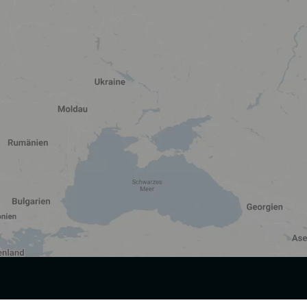
tung dient der Einbindung von Inhalten, externen Diensten und
abei Daten an Dritte weitergegeben und an Dritte in Ländern, in
ung unserer Website nicht erforderlich und kann jederzeit auf unserer