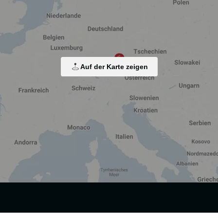
arbeitung von Endgeräteinformationen und personenbezogenen Daten. Die Verarbei
isierten Werbung sowie der Einbindung sozialer Medien. Je nach Funktion werden d
rarbeitet wird, z. B. die USA. Ihre Einwilligung ist stets freiwillig, für die Nutz
Auf der Karte zeigen
Zustimmung ändern