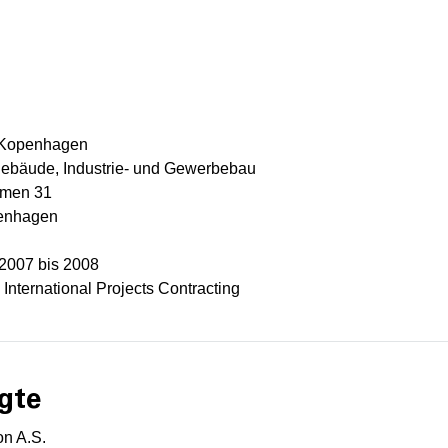
t Kopenhagen
ebäude, Industrie- und Gewerbebau
lmen 31
penhagen
 2007 bis 2008
 International Projects Contracting
gte
on A.S.