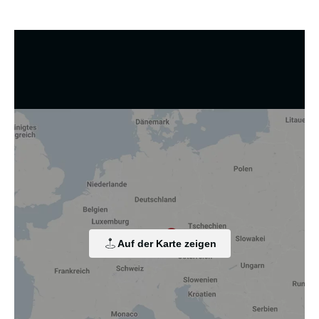
Wir nutzen Cookies und andere Technologien.
Diese Website nutzt Cookies und vergleichbare Funktionen
zur Verarbeitung von Endgeräteinformationen und
personenbezogenen Daten. Die Verarbeitung dient der
Einbindung von Inhalten, externen Diensten und Elementen
Dritter, der statistischen Analyse/Messung, der
personalisierten Werbung sowie der Einbindung sozialer
Medien. Je nach Funktion werden dabei Daten an Dritte
Auf der Karte zeigen
weitergegeben und an Dritte in Ländern, in denen kein
angemessenes Datenschutzniveau vorliegt und von diesen
verarbeitet wird, z. B. die USA. Ihre Einwilligung ist stets
freiwillig, für die Nutzung unserer Website nicht erforderlich
und kann jederzeit auf unserer Seite abgelehnt oder
widerrufen werden.