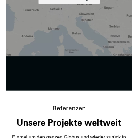
weitergegeben und an Dritte in Ländern, in denen kein
angemessenes Datenschutzniveau vorliegt und von diesen
verarbeitet wird, z. B. die USA. Ihre Einwilligung ist stets
freiwillig, für die Nutzung unserer Website nicht erforderlich
und kann jederzeit auf unserer Seite abgelehnt oder
widerrufen werden.
Zustimmung ändern
Referenzen
Unsere Projekte weltweit
Einmal um den ganzen Globus und wieder zurück in