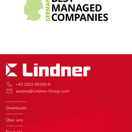
+43 2252 86160-0
austria@Lindner-Group.com
Downloads
Über uns
Produkte