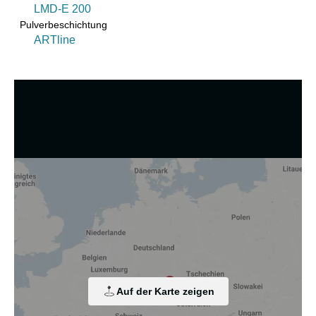
LMD-E 200
Pulverbeschichtung
ARTline
Wir nutzen Cookies und andere Technologien.
Diese Website nutzt Cookies und vergleichbare Funktionen
zur Verarbeitung von Endgeräteinformationen und
personenbezogenen Daten. Die Verarbeitung dient der
Einbindung von Inhalten, externen Diensten und Elementen
Dritter, der statistischen Analyse/Messung, der
personalisierten Werbung sowie der Einbindung sozialer
Medien. Je nach Funktion werden dabei Daten an Dritte
Auf der Karte zeigen
weitergegeben und an Dritte in Ländern, in denen kein
angemessenes Datenschutzniveau vorliegt und von diesen