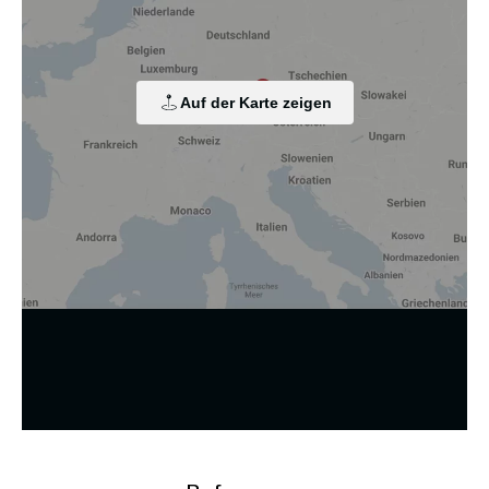
zur Verarbeitung von Endgeräteinformationen und
personenbezogenen Daten. Die Verarbeitung dient der
Einbindung von Inhalten, externen Diensten und Elementen
Dritter, der statistischen Analyse/Messung, der
personalisierten Werbung sowie der Einbindung sozialer
Medien. Je nach Funktion werden dabei Daten an Dritte
Auf der Karte zeigen
weitergegeben und an Dritte in Ländern, in denen kein
angemessenes Datenschutzniveau vorliegt und von diesen
verarbeitet wird, z. B. die USA. Ihre Einwilligung ist stets
freiwillig, für die Nutzung unserer Website nicht erforderlich
und kann jederzeit auf unserer Seite abgelehnt oder
widerrufen werden.
Zustimmung ändern