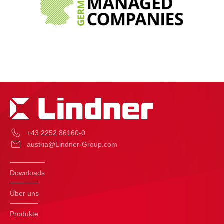
+43 2252 86160-0
austria@Lindner-Group.com
Downloads
Über uns
Produkte