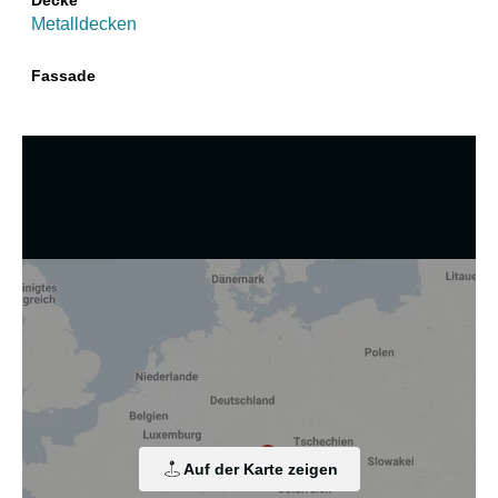
Decke
Metalldecken
Fassade
Wir nutzen Cookies und andere Technologien.
Diese Website nutzt Cookies und vergleichbare Funktionen
zur Verarbeitung von Endgeräteinformationen und
personenbezogenen Daten. Die Verarbeitung dient der
Einbindung von Inhalten, externen Diensten und Elementen
Dritter, der statistischen Analyse/Messung, der
personalisierten Werbung sowie der Einbindung sozialer
Medien. Je nach Funktion werden dabei Daten an Dritte
Auf der Karte zeigen
weitergegeben und an Dritte in Ländern, in denen kein
angemessenes Datenschutzniveau vorliegt und von diesen