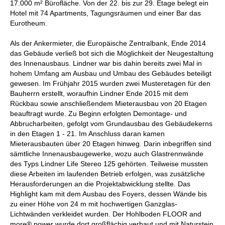
17.000 m² Bürofläche. Von der 22. bis zur 29. Etage belegt ein
Hotel mit 74 Apartments, Tagungsräumen und einer Bar das
Eurotheum.
Als der Ankermieter, die Europäische Zentralbank, Ende 2014
das Gebäude verließ bot sich die Möglichkeit der Neugestaltung
des Innenausbaus. Lindner war bis dahin bereits zwei Mal in
hohem Umfang am Ausbau und Umbau des Gebäudes beteiligt
gewesen. Im Frühjahr 2015 wurden zwei Musteretagen für den
Bauherrn erstellt, woraufhin Lindner Ende 2015 mit dem
Rückbau sowie anschließendem Mieterausbau von 20 Etagen
beauftragt wurde. Zu Beginn erfolgten Demontage- und
Abbrucharbeiten, gefolgt vom Grundausbau des Gebäudekerns
in den Etagen 1 - 21. Im Anschluss daran kamen
Mieterausbauten über 20 Etagen hinweg. Darin inbegriffen sind
sämtliche Innenausbaugewerke, wozu auch Glastrennwände
des Typs Lindner Life Stereo 125 gehörten. Teilweise mussten
diese Arbeiten im laufenden Betrieb erfolgen, was zusätzliche
Herausforderungen an die Projektabwicklung stellte. Das
Highlight kam mit dem Ausbau des Foyers, dessen Wände bis
zu einer Höhe von 24 m mit hochwertigen Ganzglas-
Lichtwänden verkleidet wurden. Der Hohlboden FLOOR and
more® power wurde dort großflächig verbaut und mit Naturstein