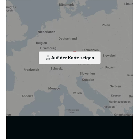
Wir nutzen Cookies und andere Technologien.
Diese Website nutzt Cookies und vergleichbare Funktionen
zur Verarbeitung von Endgeräteinformationen und
personenbezogenen Daten. Die Verarbeitung dient der
Einbindung von Inhalten, externen Diensten und Elementen
Dritter, der statistischen Analyse/Messung, der
personalisierten Werbung sowie der Einbindung sozialer
Medien. Je nach Funktion werden dabei Daten an Dritte
Auf der Karte zeigen
weitergegeben und an Dritte in Ländern, in denen kein
angemessenes Datenschutzniveau vorliegt und von diesen
verarbeitet wird, z. B. die USA. Ihre Einwilligung ist stets
freiwillig, für die Nutzung unserer Website nicht erforderlich
und kann jederzeit auf unserer Seite abgelehnt oder
widerrufen werden.
Zustimmung ändern