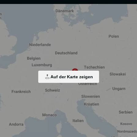
arbeitung von Endgeräteinformationen und personenbezogenen Daten. Die Verarbei
isierten Werbung sowie der Einbindung sozialer Medien. Je nach Funktion werden d
rarbeitet wird, z. B. die USA. Ihre Einwilligung ist stets freiwillig, für die Nutz
Auf der Karte zeigen
Zustimmung ändern