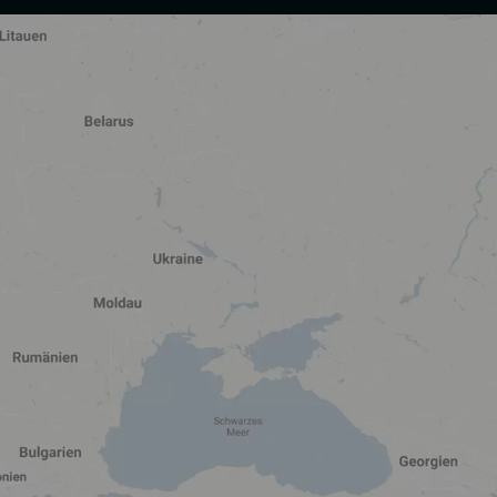
tung dient der Einbindung von Inhalten, externen Diensten und
abei Daten an Dritte weitergegeben und an Dritte in Ländern, in
ung unserer Website nicht erforderlich und kann jederzeit auf unserer