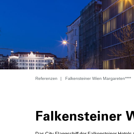
Referenzen
|
Falkensteiner Wien Margareten****
Falkensteiner 
Das City-Flaggschiff der Falkensteiner Hotels