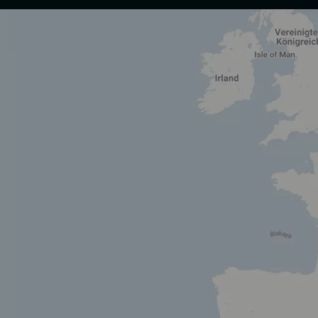
Wir nutzen Cookies und andere Technologien.
Diese Website nutzt Cookies und vergleichbare Funktionen zur Ver
Elementen Dritter, der statistischen Analyse/Messung, der personal
denen kein angemessenes Datenschutzniveau vorliegt und von diesen ve
Seite abgelehnt oder widerrufen werden.