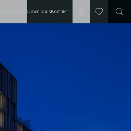
Downloads
Kontakt
nzen
Über uns
Markt
Merkliste
International
wählen
Deutschland
Frankreich
Österreich
Schweiz
Polen