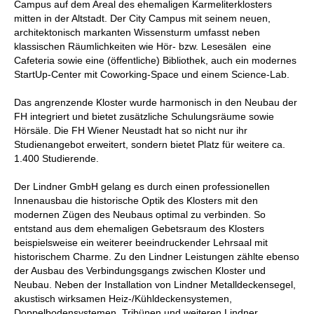
Campus auf dem Areal des ehemaligen Karmeliterklosters
mitten in der Altstadt. Der City Campus mit seinem neuen,
architektonisch markanten Wissensturm umfasst neben
klassischen Räumlichkeiten wie Hör- bzw. Lesesälen eine
Cafeteria sowie eine (öffentliche) Bibliothek, auch ein modernes
StartUp-Center mit Coworking-Space und einem Science-Lab.
Das angrenzende Kloster wurde harmonisch in den Neubau der
FH integriert und bietet zusätzliche Schulungsräume sowie
Hörsäle. Die FH Wiener Neustadt hat so nicht nur ihr
Studienangebot erweitert, sondern bietet Platz für weitere ca.
1.400 Studierende.
Der Lindner GmbH gelang es durch einen professionellen
Innenausbau die historische Optik des Klosters mit den
modernen Zügen des Neubaus optimal zu verbinden. So
entstand aus dem ehemaligen Gebetsraum des Klosters
beispielsweise ein weiterer beeindruckender Lehrsaal mit
historischem Charme. Zu den Lindner Leistungen zählte ebenso
der Ausbau des Verbindungsgangs zwischen Kloster und
Neubau. Neben der Installation von Lindner Metalldeckensegel,
akustisch wirksamen Heiz-/Kühldeckensystemen,
Doppelbodensystemen, Tribünen und weiteren Lindner