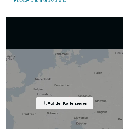
FLOOR and more® arena
Wir nutzen Cookies und andere Technologien.
Diese Website nutzt Cookies und vergleichbare Funktionen
zur Verarbeitung von Endgeräteinformationen und
personenbezogenen Daten. Die Verarbeitung dient der
Einbindung von Inhalten, externen Diensten und Elementen
Dritter, der statistischen Analyse/Messung, der
personalisierten Werbung sowie der Einbindung sozialer
Medien. Je nach Funktion werden dabei Daten an Dritte
Auf der Karte zeigen
weitergegeben und an Dritte in Ländern, in denen kein
angemessenes Datenschutzniveau vorliegt und von diesen
verarbeitet wird, z. B. die USA. Ihre Einwilligung ist stets
freiwillig, für die Nutzung unserer Website nicht erforderlich
und kann jederzeit auf unserer Seite abgelehnt oder
widerrufen werden.