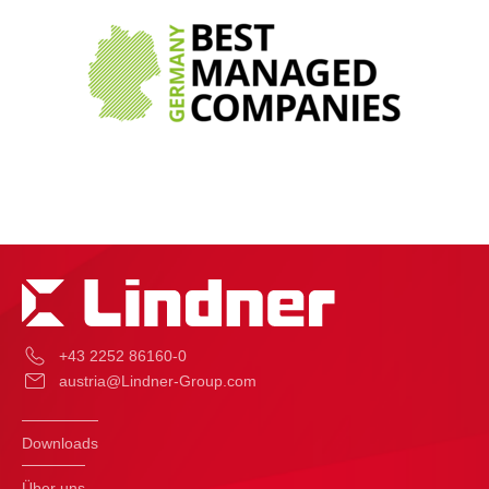
+43 2252 86160-0
austria@Lindner-Group.com
Downloads
Über uns