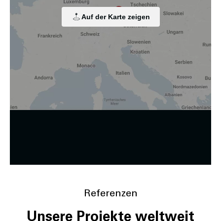
personalisierten Werbung sowie der Einbindung sozialer
Medien. Je nach Funktion werden dabei Daten an Dritte
Auf der Karte zeigen
weitergegeben und an Dritte in Ländern, in denen kein
angemessenes Datenschutzniveau vorliegt und von diesen
verarbeitet wird, z. B. die USA. Ihre Einwilligung ist stets
freiwillig, für die Nutzung unserer Website nicht erforderlich
und kann jederzeit auf unserer Seite abgelehnt oder
widerrufen werden.
Zustimmung ändern
Referenzen
Unsere Projekte weltweit