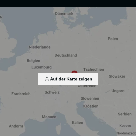
arbeitung von Endgeräteinformationen und personenbezogenen Daten. Die Verarbei
isierten Werbung sowie der Einbindung sozialer Medien. Je nach Funktion werden d
rarbeitet wird, z. B. die USA. Ihre Einwilligung ist stets freiwillig, für die Nutz
Auf der Karte zeigen
Zustimmung ändern