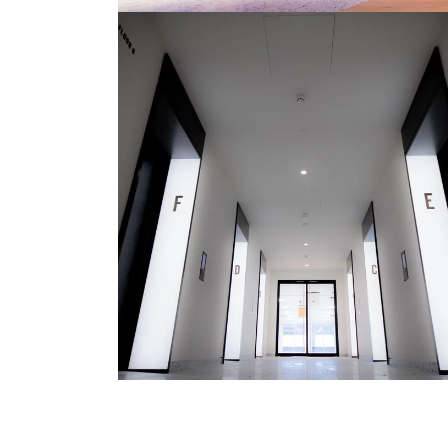
©
©
www.Lindner-
www.Lind
Group.com
Group.c