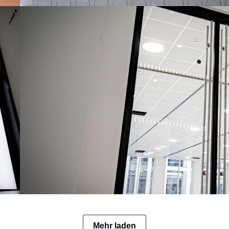
ner-
om
Mehr laden