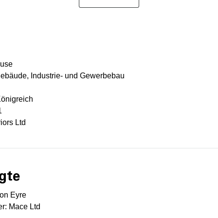
ouse
ebäude, Industrie- und Gewerbebau
Königreich
1
iors Ltd
gte
son Eyre
r: Mace Ltd