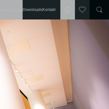
Downloads
Kontakt
nzen
Über uns
Markt
Merkliste
International
wählen
Deutschland
Frankreich
Österreich
Schweiz
Polen