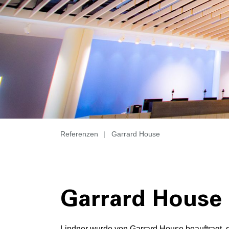
Referenzen
|
Garrard House
Garrard House
Lindner wurde von Garrard House beauftragt,