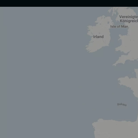
Wir nutzen Cookies und andere Technologien.
Diese Website nutzt Cookies und vergleichbare Funktionen zur Ver
Elementen Dritter, der statistischen Analyse/Messung, der personal
denen kein angemessenes Datenschutzniveau vorliegt und von diesen ve
Seite abgelehnt oder widerrufen werden.