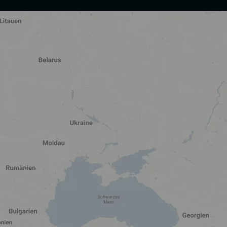
tung dient der Einbindung von Inhalten, externen Diensten und
abei Daten an Dritte weitergegeben und an Dritte in Ländern, in
ung unserer Website nicht erforderlich und kann jederzeit auf unserer