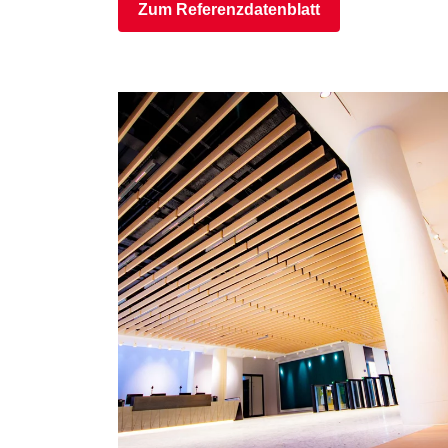
Zum Referenzdatenblatt
©
©
www.Lindner-
www.Lind
Group.com
Group.c