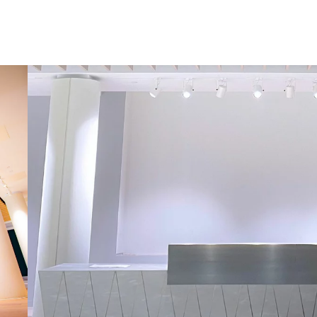
ner-
om