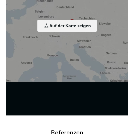
personenbezogenen Daten. Die Verarbeitung dient der
Einbindung von Inhalten, externen Diensten und Elementen
Dritter, der statistischen Analyse/Messung, der
personalisierten Werbung sowie der Einbindung sozialer
Medien. Je nach Funktion werden dabei Daten an Dritte
Auf der Karte zeigen
weitergegeben und an Dritte in Ländern, in denen kein
angemessenes Datenschutzniveau vorliegt und von diesen
verarbeitet wird, z. B. die USA. Ihre Einwilligung ist stets
freiwillig, für die Nutzung unserer Website nicht erforderlich
und kann jederzeit auf unserer Seite abgelehnt oder
widerrufen werden.
Zustimmung ändern
Referenzen