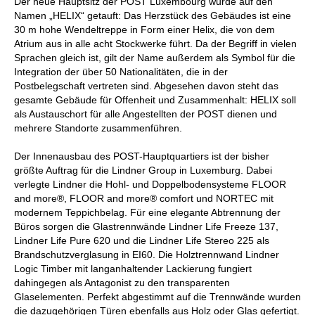
Der neue Hauptsitz der POST Luxembourg wurde auf den
Namen „HELIX“ getauft: Das Herzstück des Gebäudes ist eine
30 m hohe Wendeltreppe in Form einer Helix, die von dem
Atrium aus in alle acht Stockwerke führt. Da der Begriff in vielen
Sprachen gleich ist, gilt der Name außerdem als Symbol für die
Integration der über 50 Nationalitäten, die in der
Postbelegschaft vertreten sind. Abgesehen davon steht das
gesamte Gebäude für Offenheit und Zusammenhalt: HELIX soll
als Austauschort für alle Angestellten der POST dienen und
mehrere Standorte zusammenführen.
Der Innenausbau des POST-Hauptquartiers ist der bisher
größte Auftrag für die Lindner Group in Luxemburg. Dabei
verlegte Lindner die Hohl- und Doppelbodensysteme FLOOR
and more®, FLOOR and more® comfort und NORTEC mit
modernem Teppichbelag. Für eine elegante Abtrennung der
Büros sorgen die Glastrennwände Lindner Life Freeze 137,
Lindner Life Pure 620 und die Lindner Life Stereo 225 als
Brandschutzverglasung in EI60. Die Holztrennwand Lindner
Logic Timber mit langanhaltender Lackierung fungiert
dahingegen als Antagonist zu den transparenten
Glaselementen. Perfekt abgestimmt auf die Trennwände wurden
die dazugehörigen Türen ebenfalls aus Holz oder Glas gefertigt.