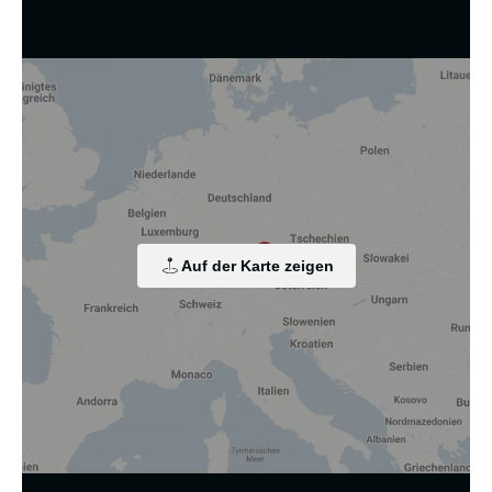
Wir nutzen Cookies und andere Technologien.
Diese Website nutzt Cookies und vergleichbare Funktionen
zur Verarbeitung von Endgeräteinformationen und
personenbezogenen Daten. Die Verarbeitung dient der
Einbindung von Inhalten, externen Diensten und Elementen
Dritter, der statistischen Analyse/Messung, der
personalisierten Werbung sowie der Einbindung sozialer
Medien. Je nach Funktion werden dabei Daten an Dritte
Auf der Karte zeigen
weitergegeben und an Dritte in Ländern, in denen kein
angemessenes Datenschutzniveau vorliegt und von diesen
verarbeitet wird, z. B. die USA. Ihre Einwilligung ist stets
freiwillig, für die Nutzung unserer Website nicht erforderlich
und kann jederzeit auf unserer Seite abgelehnt oder
widerrufen werden.
Zustimmung ändern