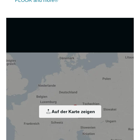
FLOOR and more®
Wir nutzen Cookies und andere Technologien.
Diese Website nutzt Cookies und vergleichbare Funktionen
zur Verarbeitung von Endgeräteinformationen und
personenbezogenen Daten. Die Verarbeitung dient der
Einbindung von Inhalten, externen Diensten und Elementen
Dritter, der statistischen Analyse/Messung, der
personalisierten Werbung sowie der Einbindung sozialer
Medien. Je nach Funktion werden dabei Daten an Dritte
Auf der Karte zeigen
weitergegeben und an Dritte in Ländern, in denen kein
angemessenes Datenschutzniveau vorliegt und von diesen
verarbeitet wird, z. B. die USA. Ihre Einwilligung ist stets
freiwillig, für die Nutzung unserer Website nicht erforderlich
und kann jederzeit auf unserer Seite abgelehnt oder
widerrufen werden.