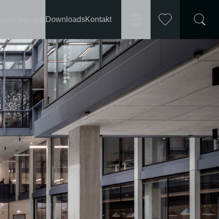
Downloads
Kontakt
nzen
Über uns
Markt
Merkliste
International
wählen
Deutschland
Frankreich
Österreich
Schweiz
Polen