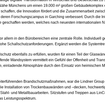
 Nähe Münchens um einen 19.000 m² großen Gebäudekomplex erg
 schaffen, die Innovation fördert und die Zusammenarbeit zwis
ren Forschungscampus in Garching verbessert. Durch die Int
e geschaffen werden, welches nach neuesten internationalen Na
r allem in den Bürobereichen eine zentrale Rolle. Individuell 
 hohe Schallschutzanforderungen. Ergänzt werden die Systemt
utz ebenfalls zu erfüllen, wurden für einen Teil der Glaswände
ende Wandsystem vermittelt ein Gefühl der Offenheit und Tran
me, einladende Atmosphäre durch den Einsatz von heimischen Mate
erführenden Brandschutzmaßnahmen, war die Lindner Group fü
m die Installation von Trockenbauwänden und –decken, hochw
Stahl- und Metallbauarbeiten. Sitzstufen und Treppen aus LinC
das Leistungsspektrum.