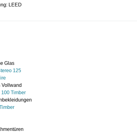
rung: LEED
e Glas
Stereo 125
ire
 Vollwand
c 100 Timber
nbekleidungen
 Timber
ahmentüren