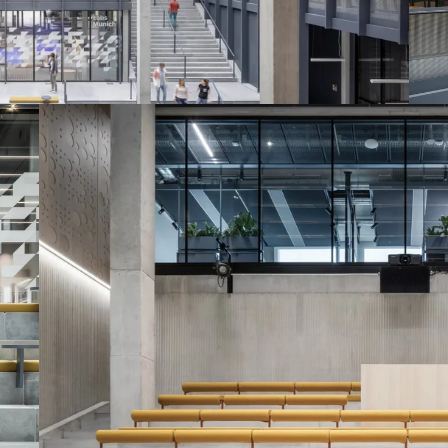
©
www.Lindner-
Group.com
ner-
om