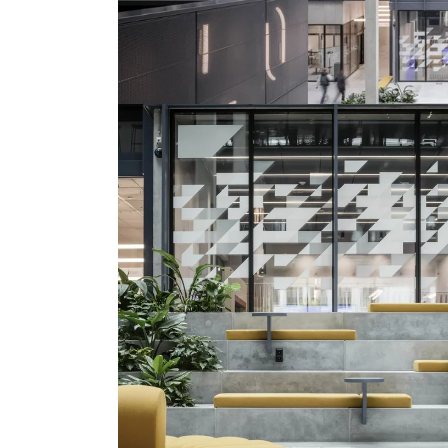
©
www.Lindner-
Group.com
©
©
www.Lindner-
www.Lind
Group.com
Group.c