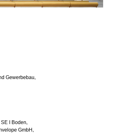
und Gewerbebau,
 SE I Boden,
Envelope GmbH,