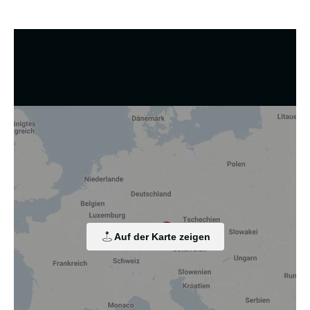
Wir nutzen Cookies und andere Technologien.
Diese Website nutzt Cookies und vergleichbare Funktionen
zur Verarbeitung von Endgeräteinformationen und
personenbezogenen Daten. Die Verarbeitung dient der
Einbindung von Inhalten, externen Diensten und Elementen
Dritter, der statistischen Analyse/Messung, der
personalisierten Werbung sowie der Einbindung sozialer
Medien. Je nach Funktion werden dabei Daten an Dritte
Auf der Karte zeigen
weitergegeben und an Dritte in Ländern, in denen kein
angemessenes Datenschutzniveau vorliegt und von diesen
verarbeitet wird, z. B. die USA. Ihre Einwilligung ist stets
freiwillig, für die Nutzung unserer Website nicht erforderlich
und kann jederzeit auf unserer Seite abgelehnt oder
widerrufen werden.