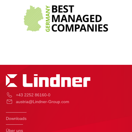
+43 2252 86160-0
austria@Lindner-Group.com
Downloads
Über uns