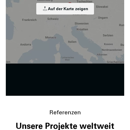
personalisierten Werbung sowie der Einbindung sozialer
Medien. Je nach Funktion werden dabei Daten an Dritte
Auf der Karte zeigen
weitergegeben und an Dritte in Ländern, in denen kein
angemessenes Datenschutzniveau vorliegt und von diesen
verarbeitet wird, z. B. die USA. Ihre Einwilligung ist stets
freiwillig, für die Nutzung unserer Website nicht erforderlich
und kann jederzeit auf unserer Seite abgelehnt oder
widerrufen werden.
Zustimmung ändern
Referenzen
Unsere Projekte weltweit