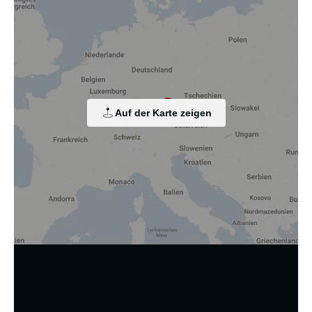
Wir nutzen Cookies und andere Technologien.
Diese Website nutzt Cookies und vergleichbare Funktionen
zur Verarbeitung von Endgeräteinformationen und
personenbezogenen Daten. Die Verarbeitung dient der
Einbindung von Inhalten, externen Diensten und Elementen
Dritter, der statistischen Analyse/Messung, der
personalisierten Werbung sowie der Einbindung sozialer
Medien. Je nach Funktion werden dabei Daten an Dritte
Auf der Karte zeigen
weitergegeben und an Dritte in Ländern, in denen kein
angemessenes Datenschutzniveau vorliegt und von diesen
verarbeitet wird, z. B. die USA. Ihre Einwilligung ist stets
freiwillig, für die Nutzung unserer Website nicht erforderlich
und kann jederzeit auf unserer Seite abgelehnt oder
widerrufen werden.
Zustimmung ändern