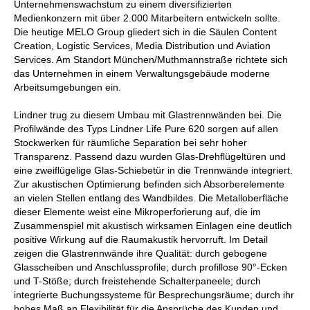
Unternehmenswachstum zu einem diversifizierten
Medienkonzern mit über 2.000 Mitarbeitern entwickeln sollte.
Die heutige MELO Group gliedert sich in die Säulen Content
Creation, Logistic Services, Media Distribution und Aviation
Services. Am Standort München/Muthmannstraße richtete sich
das Unternehmen in einem Verwaltungsgebäude moderne
Arbeitsumgebungen ein.
Lindner trug zu diesem Umbau mit Glastrennwänden bei. Die
Profilwände des Typs Lindner Life Pure 620 sorgen auf allen
Stockwerken für räumliche Separation bei sehr hoher
Transparenz. Passend dazu wurden Glas-Drehflügeltüren und
eine zweiflügelige Glas-Schiebetür in die Trennwände integriert.
Zur akustischen Optimierung befinden sich Absorberelemente
an vielen Stellen entlang des Wandbildes. Die Metalloberfläche
dieser Elemente weist eine Mikroperforierung auf, die im
Zusammenspiel mit akustisch wirksamen Einlagen eine deutlich
positive Wirkung auf die Raumakustik hervorruft. Im Detail
zeigen die Glastrennwände ihre Qualität: durch gebogene
Glasscheiben und Anschlussprofile; durch profillose 90°-Ecken
und T-Stöße; durch freistehende Schalterpaneele; durch
integrierte Buchungssysteme für Besprechungsräume; durch ihr
hohes Maß an Flexibilität für die Ansprüche des Kunden und