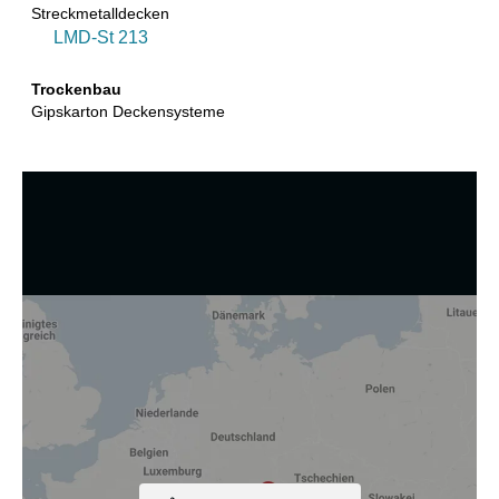
Streckmetalldecken
LMD-St 213
Trockenbau
Gipskarton Deckensysteme
Wir nutzen Cookies und andere Technologien.
Diese Website nutzt Cookies und vergleichbare Funktionen
zur Verarbeitung von Endgeräteinformationen und
personenbezogenen Daten. Die Verarbeitung dient der
Einbindung von Inhalten, externen Diensten und Elementen
Dritter, der statistischen Analyse/Messung, der
personalisierten Werbung sowie der Einbindung sozialer
Medien. Je nach Funktion werden dabei Daten an Dritte