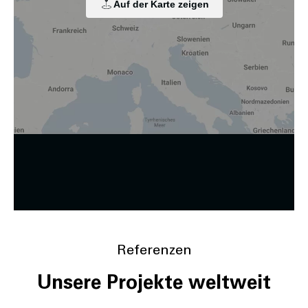
Auf der Karte zeigen
weitergegeben und an Dritte in Ländern, in denen kein
angemessenes Datenschutzniveau vorliegt und von diesen
verarbeitet wird, z. B. die USA. Ihre Einwilligung ist stets
freiwillig, für die Nutzung unserer Website nicht erforderlich
und kann jederzeit auf unserer Seite abgelehnt oder
widerrufen werden.
Zustimmung ändern
Referenzen
Unsere Projekte weltweit