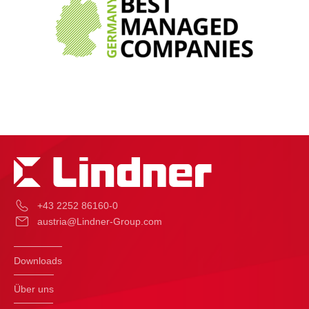
+43 2252 86160-0
austria@Lindner-Group.com
Downloads
Über uns