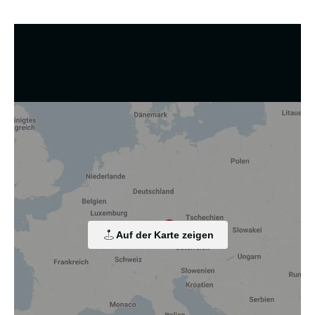
Wir nutzen Cookies und andere Technologien.
Diese Website nutzt Cookies und vergleichbare Funktionen
zur Verarbeitung von Endgeräteinformationen und
personenbezogenen Daten. Die Verarbeitung dient der
Einbindung von Inhalten, externen Diensten und Elementen
Dritter, der statistischen Analyse/Messung, der
personalisierten Werbung sowie der Einbindung sozialer
Medien. Je nach Funktion werden dabei Daten an Dritte
Auf der Karte zeigen
weitergegeben und an Dritte in Ländern, in denen kein
angemessenes Datenschutzniveau vorliegt und von diesen
verarbeitet wird, z. B. die USA. Ihre Einwilligung ist stets
freiwillig, für die Nutzung unserer Website nicht erforderlich
und kann jederzeit auf unserer Seite abgelehnt oder
widerrufen werden.