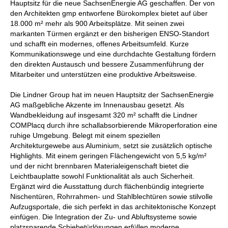
Hauptsitz für die neue SachsenEnergie AG geschaffen. Der von
den Architekten gmp entworfene Bürokomplex bietet auf über
18.000 m² mehr als 900 Arbeitsplätze. Mit seinen zwei
markanten Türmen ergänzt er den bisherigen ENSO-Standort
und schafft ein modernes, offenes Arbeitsumfeld. Kurze
Kommunikationswege und eine durchdachte Gestaltung fördern
den direkten Austausch und bessere Zusammenführung der
Mitarbeiter und unterstützen eine produktive Arbeitsweise.
Die Lindner Group hat im neuen Hauptsitz der SachsenEnergie
AG maßgebliche Akzente im Innenausbau gesetzt. Als
Wandbekleidung auf insgesamt 320 m² schafft die Lindner
COMPlacq durch ihre schallabsorbierende Mikroperforation eine
ruhige Umgebung. Belegt mit einem speziellen
Architekturgewebe aus Aluminium, setzt sie zusätzlich optische
Highlights. Mit einem geringen Flächengewicht von 5,5 kg/m²
und der nicht brennbaren Materialeigenschaft bietet die
Leichtbauplatte sowohl Funktionalität als auch Sicherheit.
Ergänzt wird die Ausstattung durch flächenbündig integrierte
Nischentüren, Rohrrahmen- und Stahlblechtüren sowie stilvolle
Aufzugsportale, die sich perfekt in das architektonische Konzept
einfügen. Die Integration der Zu- und Abluftsysteme sowie
platzsparende Schiebetürlösungen erfüllen moderne