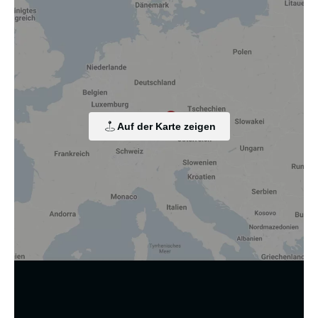
Wir nutzen Cookies und andere Technologien.
Diese Website nutzt Cookies und vergleichbare Funktionen
zur Verarbeitung von Endgeräteinformationen und
personenbezogenen Daten. Die Verarbeitung dient der
Einbindung von Inhalten, externen Diensten und Elementen
Dritter, der statistischen Analyse/Messung, der
personalisierten Werbung sowie der Einbindung sozialer
Medien. Je nach Funktion werden dabei Daten an Dritte
Auf der Karte zeigen
weitergegeben und an Dritte in Ländern, in denen kein
angemessenes Datenschutzniveau vorliegt und von diesen
verarbeitet wird, z. B. die USA. Ihre Einwilligung ist stets
freiwillig, für die Nutzung unserer Website nicht erforderlich
und kann jederzeit auf unserer Seite abgelehnt oder
widerrufen werden.
Zustimmung ändern