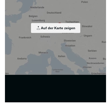
Diese Website nutzt Cookies und vergleichbare Funktionen
zur Verarbeitung von Endgeräteinformationen und
personenbezogenen Daten. Die Verarbeitung dient der
Einbindung von Inhalten, externen Diensten und Elementen
Dritter, der statistischen Analyse/Messung, der
personalisierten Werbung sowie der Einbindung sozialer
Medien. Je nach Funktion werden dabei Daten an Dritte
Auf der Karte zeigen
weitergegeben und an Dritte in Ländern, in denen kein
angemessenes Datenschutzniveau vorliegt und von diesen
verarbeitet wird, z. B. die USA. Ihre Einwilligung ist stets
freiwillig, für die Nutzung unserer Website nicht erforderlich
und kann jederzeit auf unserer Seite abgelehnt oder
widerrufen werden.
Zustimmung ändern