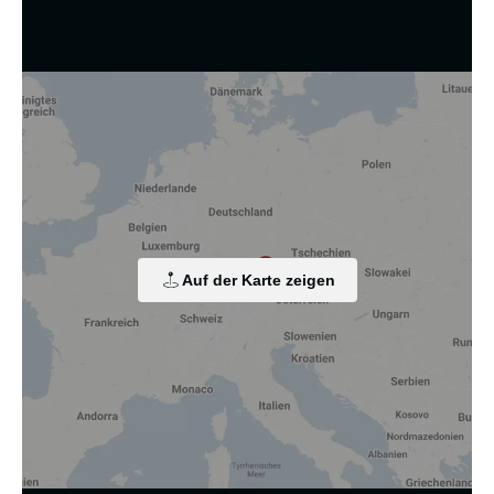
Wir nutzen Cookies und andere Technologien.
Diese Website nutzt Cookies und vergleichbare Funktionen
zur Verarbeitung von Endgeräteinformationen und
personenbezogenen Daten. Die Verarbeitung dient der
Einbindung von Inhalten, externen Diensten und Elementen
Dritter, der statistischen Analyse/Messung, der
personalisierten Werbung sowie der Einbindung sozialer
Medien. Je nach Funktion werden dabei Daten an Dritte
Auf der Karte zeigen
weitergegeben und an Dritte in Ländern, in denen kein
angemessenes Datenschutzniveau vorliegt und von diesen
verarbeitet wird, z. B. die USA. Ihre Einwilligung ist stets
freiwillig, für die Nutzung unserer Website nicht erforderlich
und kann jederzeit auf unserer Seite abgelehnt oder
widerrufen werden.
Zustimmung ändern